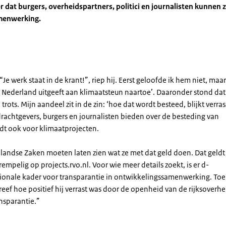
r dat burgers, overheidspartners, politici en journalisten kunnen 
amenwerking.
 werk staat in de krant!”, riep hij. Eerst geloofde ik hem niet, maar
die Nederland uitgeeft aan klimaatsteun naartoe’. Daaronder stond dat
rots. Mijn aandeel zit in de zin: ‘hoe dat wordt besteed, blijkt verra
drachtgevers, burgers en journalisten bieden over de besteding van
dt ook voor klimaatprojecten.
enlandse Zaken moeten laten zien wat ze met dat geld doen. Dat geld
mpelig op projects.rvo.nl. Voor wie meer details zoekt, is er d-
nationale kader voor transparantie in ontwikkelingssamenwerking. Toe
reef hoe positief hij verrast was door de openheid van de rijksoverhe
ansparantie.”