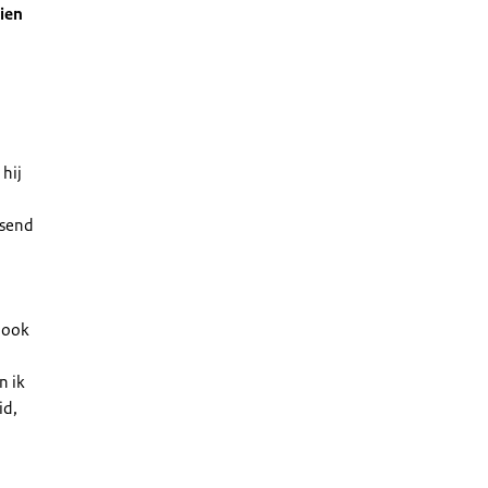
zien
 hij
ssend
t ook
n ik
id,