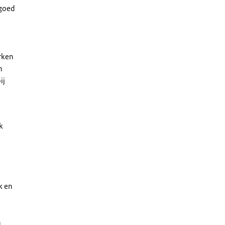
 goed
rken
n
ij
k
k en
n