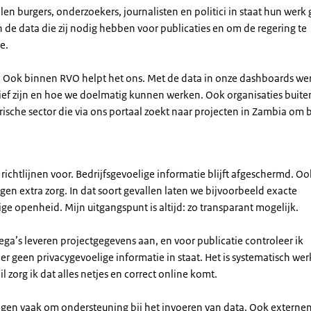
len burgers, onderzoekers, journalisten en politici in staat hun werk
 de data die zij nodig hebben voor publicaties en om de regering te
e.
d. Ook binnen RVO helpt het ons. Met de data in onze dashboards we
tief zijn en hoe we doelmatig kunnen werken. Ook organisaties buite
sche sector die via ons portaal zoekt naar projecten in Zambia om b
 richtlijnen voor. Bedrijfsgevoelige informatie blijft afgeschermd. Oo
gen extra zorg. In dat soort gevallen laten we bijvoorbeeld exacte
ge openheid. Mijn uitgangspunt is altijd: zo transparant mogelijk.
lega’s leveren projectgegevens aan, en voor publicatie controleer ik
f er geen privacygevoelige informatie in staat. Het is systematisch wer
l zorg ik dat alles netjes en correct online komt.
agen vaak om ondersteuning bij het invoeren van data. Ook externe