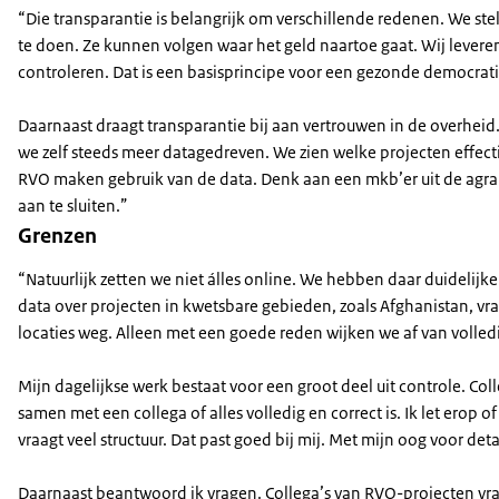
“Die transparantie is belangrijk om verschillende redenen. We stel
te doen. Ze kunnen volgen waar het geld naartoe gaat. Wij leveren
controleren. Dat is een basisprincipe voor een gezonde democrati
Daarnaast draagt transparantie bij aan vertrouwen in de overhei
we zelf steeds meer datagedreven. We zien welke projecten effec
RVO maken gebruik van de data. Denk aan een mkb’er uit de agrari
aan te sluiten.”
Grenzen
“Natuurlijk zetten we niet álles online. We hebben daar duidelijke
data over projecten in kwetsbare gebieden, zoals Afghanistan, vra
locaties weg. Alleen met een goede reden wijken we af van volledi
Mijn dagelijkse werk bestaat voor een groot deel uit controle. Col
samen met een collega of alles volledig en correct is. Ik let erop o
vraagt veel structuur. Dat past goed bij mij. Met mijn oog voor detai
Daarnaast beantwoord ik vragen. Collega’s van RVO-projecten vr