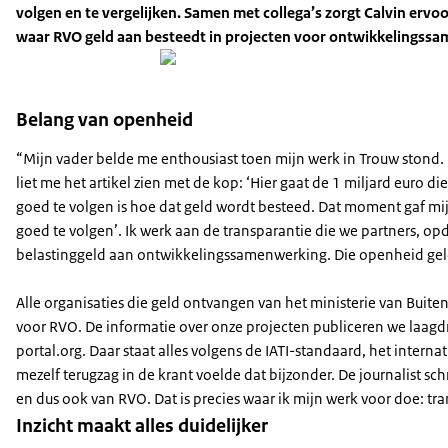
volgen en te vergelijken. Samen met collega’s zorgt Calvin ervoo
waar RVO geld aan besteedt in projecten voor ontwikkelingss
Belang van openheid
“Mijn vader belde me enthousiast toen mijn werk in Trouw stond. “Je
liet me het artikel zien met de kop: ‘Hier gaat de 1 miljard euro 
goed te volgen is hoe dat geld wordt besteed. Dat moment gaf mij t
goed te volgen’. Ik werk aan de transparantie die we partners, op
belastinggeld aan ontwikkelingssamenwerking. Die openheid gel
Alle organisaties die geld ontvangen van het ministerie van Buit
voor RVO. De informatie over onze projecten publiceren we laagdre
portal.org. Daar staat alles volgens de IATI-standaard, het inter
mezelf terugzag in de krant voelde dat bijzonder. De journalist sch
en dus ook van RVO. Dat is precies waar ik mijn werk voor doe: tr
Inzicht maakt alles duidelijker