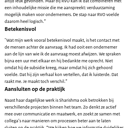
altijd leuk gevonden. Maar bij RVO kan ik dat combineren met
een inhoudelijke missie die me aanspreekt: verduurzaming
mogelijk maken voor ondernemers. De stap naar RVO voelde
daarom heel logisch.”
Betekenisvol
"Wat mijn werk vooral betekenisvol maakt, is het contact met
de mensen achter de aanvraag. Ik had ooit een ondernemer
aan de lijn van wie ik de aanvraag moest afwijzen. We spraken
bijna een uur met elkaar en hij bedankte me oprecht. Niet
omdat hij de subsidie kreeg, maar omdat hij zich gehoord
voelde. Dat hij zijn verhaal kon vertellen, dat ik luisterde. Dat
raakt me. Je maakt toch verschil.”
Aansluiten op de praktijk
Naast haar dagelijkse werk is Sharishma ook betrokken bij
verschillende projecten binnen het team. Zo denkt ze actief
mee over communicatie en maatwerk, en zoekt ze samen met
collega’s naar manieren om processen beter aan te laten
sluiten op de praktijk. “We kijken hoe we informatie duidelijker